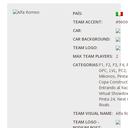
PAÍS:
TEAM ACCENT:
#9600
CAR:
CAR BACKGROUND:
TEAM LOGO:
MAX TEAM PLAYERS:
2
CATEGORIAS:
F1, F2, F3, F4, 
GPC, LVL, PC2,
Mikonos, Pinita
Copa Construct
Entrando al Rac
Virtual Showdo
Pinita 24, Next
Rivals
TEAM VISUAL NAME:
Alfa 
TEAM LOGO -
PODIUM POST: